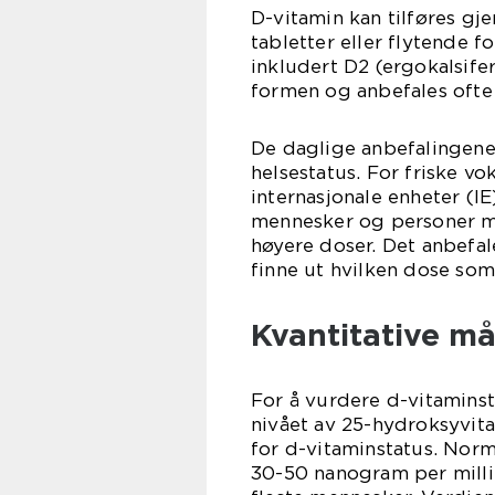
D-vitamin kan tilføres gj
tabletter eller flytende f
inkludert D2 (ergokalsifer
formen og anbefales ofte 
De daglige anbefalingene 
helsestatus. For friske v
internasjonale enheter (I
mennesker og personer me
høyere doser. Det anbefale
finne ut hvilken dose som 
Kvantitative må
For å vurdere d-vitaminst
nivået av 25-hydroksyvit
for d-vitaminstatus. Nor
30-50 nanogram per millil