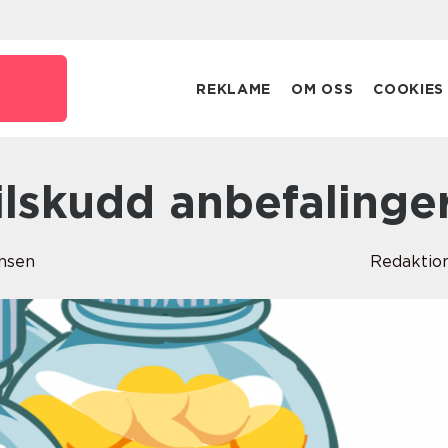
REKLAME
OM OSS
COOKIES
tilskudd anbefalinge
nsen
Redaktio