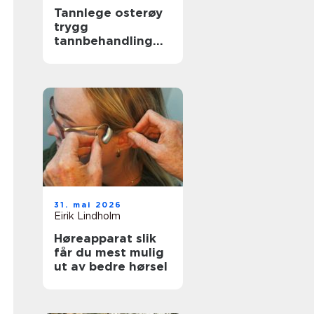
Tannlege osterøy
trygg
tannbehandling
nær deg
31. mai 2026
Eirik Lindholm
Høreapparat slik
får du mest mulig
ut av bedre hørsel