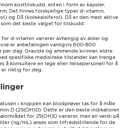
ennom kosttilskudd, enten i form av kapsler,
orm. Det finnes forskjellige typer d-vitamin,
ol) og D3 (kolekalsiferol). D3 er den mest aktive
som det beste valget for tilskudd.
for d-vitamin varierer avhengig av alder og
oksne er anbefalingen vanligvis 600-800
E) per dag. Gravide og ammende kvinner, eldre
d spesifikke medisinske tilstander kan trenge
s å konsultere en lege eller helsepersonell for å
er riktig for deg.
linger
atusen i kroppen kan blodprøver tas for å måle
amin D (25(OH)D). Dette er den beste indikatoren
malområdet for 25(OH)D varierer, men en verdi på
iter (ng/mL) anses som tilfredsstillende for de