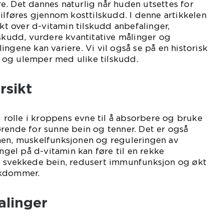
. Det dannes naturlig når huden utsettes for
tilføres gjennom kosttilskudd. I denne artikkelen
ikt over d-vitamin tilskudd anbefalinger,
lskudd, vurdere kvantitative målinger og
ngene kan variere. Vi vil også se på en historisk
 og ulemper med ulike tilskudd.
rsikt
g rolle i kroppens evne til å absorbere og bruke
rende for sunne bein og tenner. Det er også
nen, muskelfunksjonen og reguleringen av
el på d-vitamin kan føre til en rekke
t svekkede bein, redusert immunfunksjon og økt
ykdommer.
alinger