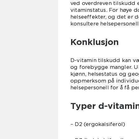
ved overdreven tilskudd e
vitaminstatus. For høye do
helseeffekter, og det er d
konsultere helsepersonell
Konklusjon
D-vitamin tilskudd kan væ
og forebygge mangler. Uli
kjønn, helsestatus og geo
oppmerksom på individuel
helsepersonell for å få pe
Typer d-vitamin
– D2 (ergokalsiferol)