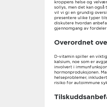
kroppens helse og velvære
sollys, men det kan også 
vil vi gi en grundig overs
presentere ulike typer ti
diskutere hvordan anbefali
gjennomgang av fordeler
Overordnet ove
D-vitamin spiller en vikti
kalsium, noe som er avgjø
involvert i immunfunksjo
hormonproduksjonen. Mang
helseproblemer, inkluder
risiko for autoimmune s
Tilskuddsanbef