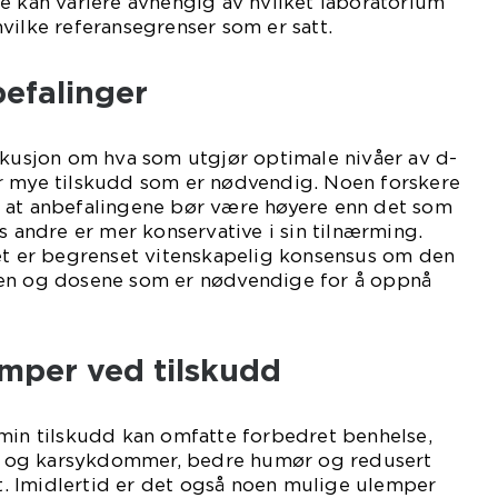
e kan variere avhengig av hvilket laboratorium
vilke referansegrenser som er satt.
befalinger
skusjon om hva som utgjør optimale nivåer av d-
r mye tilskudd som er nødvendig. Noen forskere
 at anbefalingene bør være høyere enn det som
s andre er mer konservative i sin tilnærming.
det er begrenset vitenskapelig konsensus om den
sen og dosene som er nødvendige for å oppnå
emper ved tilskudd
min tilskudd kan omfatte forbedret benhelse,
te- og karsykdommer, bedre humør og redusert
eft. Imidlertid er det også noen mulige ulemper