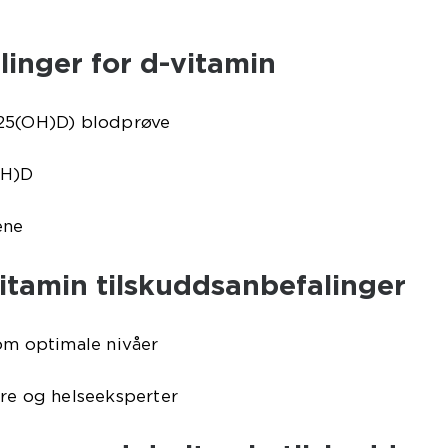
linger for d-vitamin
(25(OH)D) blodprøve
OH)D
ene
-vitamin tilskuddsanbefalinger
om optimale nivåer
ere og helseeksperter