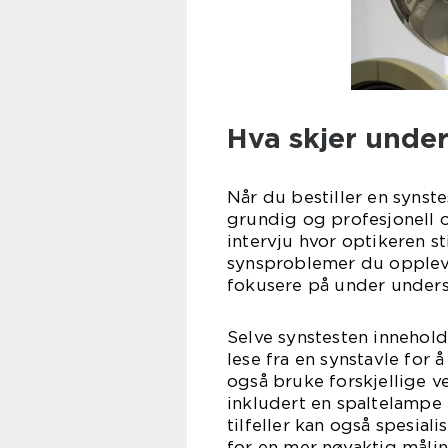
Hva skjer under
Når du bestiller en synst
grundig og profesjonell 
intervju hvor optikeren s
synsproblemer du oppleve
fokusere på under unders
Selve synstesten inneholde
lese fra en synstavle for
også bruke forskjellige v
inkludert en spaltelampe f
tilfeller kan også spesia
for en mer nøyaktig målin