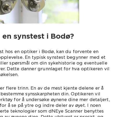
 en synstest i Bodø?
est hos en optiker i Bodø, kan du forvente en
opplevelse. En typisk synstest begynner med et
tiller spørsmål om din sykehistorie og eventuelle
r. Dette danner grunnlaget for hva optikeren vil
økelsen.
r flere trinn. En av de mest kjente delene er å
 å bestemme synsskarpheten din. Optikeren vil
erktøy for å undersøke øynene dine mer detaljert,
or å se på ytre og indre deler av øyet. I noen
liserte teknologier som dNEye Scanner benyttes
g av øynene dine. Dette utstyret er presist, og