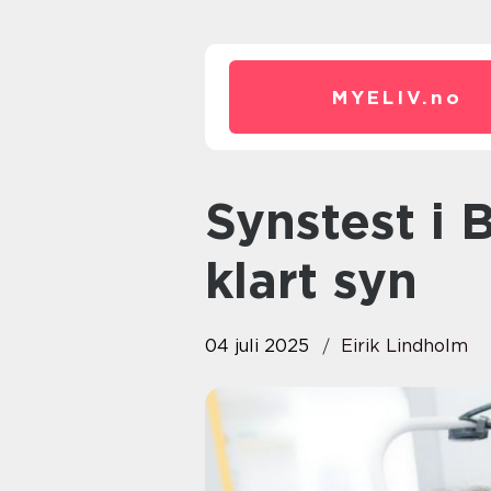
MYELIV.
no
Synstest i Bodø: En veiviser til
klart syn
04 juli 2025
Eirik Lindholm