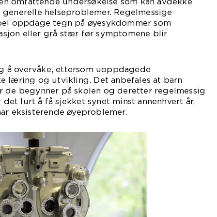
er en omfattende undersøkelse som kan avdekke
 generelle helseproblemer. Regelmessige
mpel oppdage tegn på øyesykdommer som
jon eller grå stær før symptomene blir
ktig å overvåke, ettersom uoppdagede
 læring og utvikling. Det anbefales at barn
r de begynner på skolen og deretter regelmessig
r det lurt å få sjekket synet minst annenhvert år,
har eksisterende øyeproblemer.