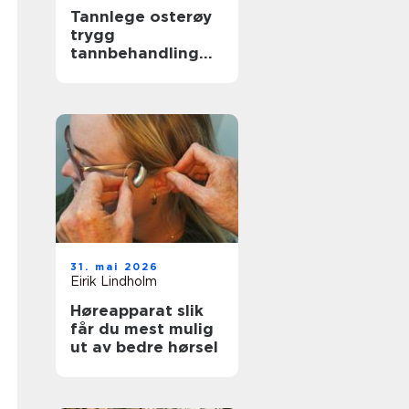
Tannlege osterøy
trygg
tannbehandling
nær deg
31. mai 2026
Eirik Lindholm
Høreapparat slik
får du mest mulig
ut av bedre hørsel