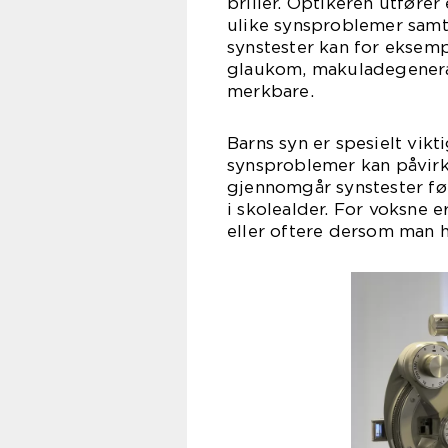
briller. Optikeren utfør
ulike synsproblemer samt
synstester kan for ekse
glaukom, makuladegeneras
merkbare.
Barns syn er spesielt vi
synsproblemer kan påvirke
gjennomgår synstester fø
i skolealder. For voksne e
eller oftere dersom man 