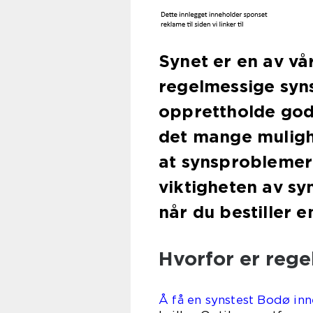
Synet er en av vår
regelmessige syn
opprettholde god
det mange mulighe
at synsproblemer 
viktigheten av sy
når du bestiller e
Hvorfor er rege
Å få en synstest B
odø
inn