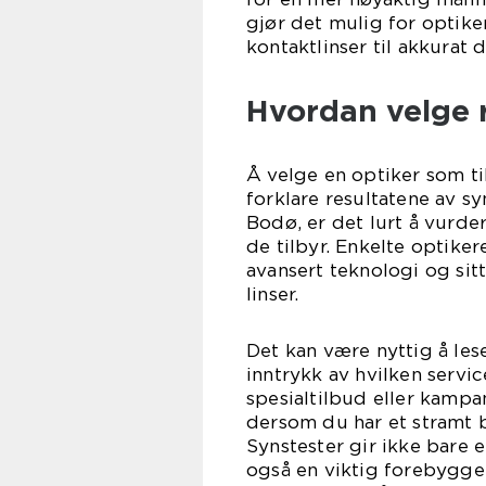
gjør det mulig for optike
kontaktlinser til akkurat 
Hvordan velge r
Å velge en optiker som til
forklare resultatene av sy
Bodø, er det lurt å vurde
de tilbyr. Enkelte optikere
avansert teknologi og sit
linser.
Det kan være nyttig å lese
inntrykk av hvilken servi
spesialtilbud eller kampa
dersom du har et stramt b
Synstester gir ikke bare 
også en viktig forebyggen