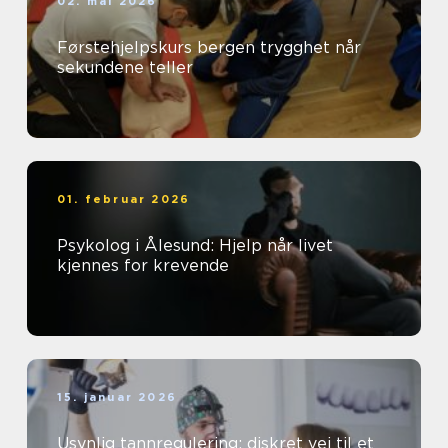
02. mai 2026
Førstehjelpskurs bergen trygghet når
sekundene teller
01. februar 2026
Psykolog i Ålesund: Hjelp når livet
kjennes for krevende
15. januar 2026
Usynlig tannregulering: diskret vei til et