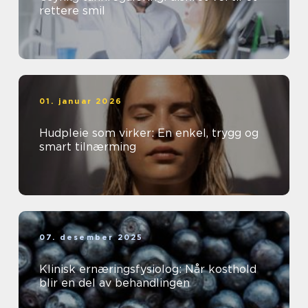
rettere smil
01. januar 2026
Hudpleie som virker: En enkel, trygg og
smart tilnærming
07. desember 2025
Klinisk ernæringsfysiolog: Når kosthold
blir en del av behandlingen