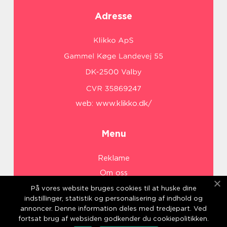
Adresse
web:
www.klikko.dk/
Menu
Reklame
Om oss
Cookies
På vores website bruges cookies til at huske dine
indstillinger, statistik og personalisering af indhold og
Kontakt Oss
annoncer. Denne information deles med tredjepart. Ved
Sitemap
fortsat brug af websiden godkender du cookiepolitikken.