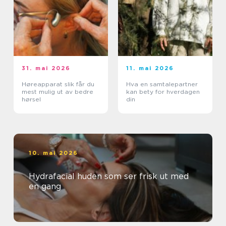
31. mai 2026
11. mai 2026
Høreapparat slik får du
Hva en samtalepartner
mest mulig ut av bedre
kan bety for hverdagen
hørsel
din
10. mai 2026
Hydrafacial huden som ser frisk ut med
en gang