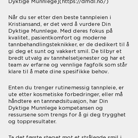
Dyktige Munnlege](https://dmdl.no/)
Når du ser etter den beste tannpleien i
Kristiansand, er det verd å vurdere Din
Dyktige Munnlege. Med deres fokus på
kvalitet, pasientkomfort og moderne
tannbehandlingsteknikker, er de dedikert til å
gi deg et sunt og vakkert smil. De tilbyr et
bredt utvalg av tannhelsetjenester og har et
team av erfarne og vennlige fagfolk som står
klare til å møte dine spesifikke behov.
Enten du trenger rutinemessig tannpleie, er
ute etter kosmetiske forbedringer, eller må
håndtere en tannnødsituasjon, har Din
Dyktige Munnlege kompetansen og
ressursene som trengs for å gi deg trygghet
og toppresultater.
Ta det første steget mot et strålende smil i