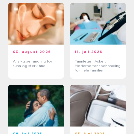
03. august 2026
11. juli 2026
Ansiktsbehandling for
Tannlege i Asker:
sunn og sterk hud
Moderne tannbehandling
for hele familien
09. juli 2026
05. juni 2026