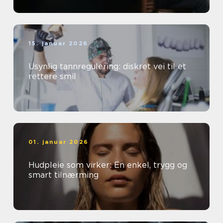
15. januar 2026
Usynlig tannregulering: diskret vei til et
rettere smil
01. januar 2026
Hudpleie som virker: En enkel, trygg og
smart tilnærming