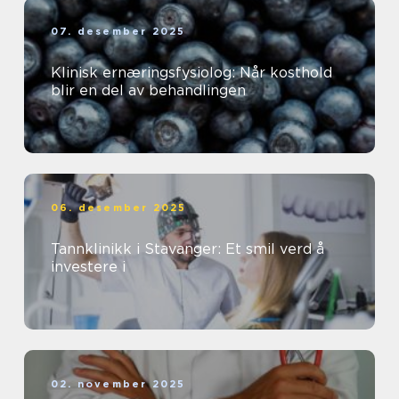
07. desember 2025
Klinisk ernæringsfysiolog: Når kosthold
blir en del av behandlingen
06. desember 2025
Tannklinikk i Stavanger: Et smil verd å
investere i
02. november 2025