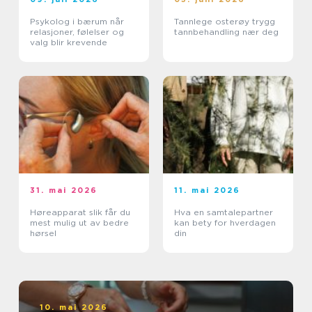
Psykolog i bærum når
Tannlege osterøy trygg
relasjoner, følelser og
tannbehandling nær deg
valg blir krevende
31. mai 2026
11. mai 2026
Høreapparat slik får du
Hva en samtalepartner
mest mulig ut av bedre
kan bety for hverdagen
hørsel
din
10. mai 2026