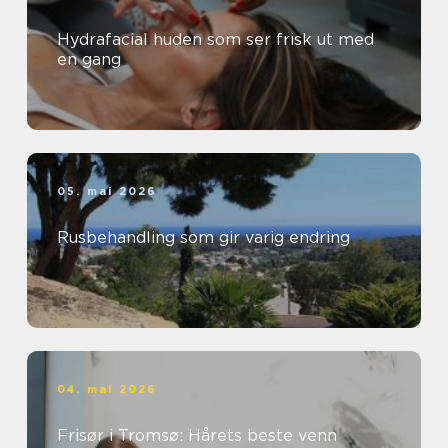
Hydrafacial huden som ser frisk ut med
en gang
05. mai 2026
Rusbehandling som gir varig endring
04. mai 2026
Frisør i Tromsø: Hårets beste venn