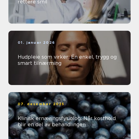
rettere smil
01. januar 2026
Hudpleie som virker: En enkel, trygg og
smart tilnærming
07. desember 2025
Klinisk ernæringsfysiolog: Når kosthold
blir en del av behandlingen