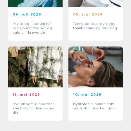
09. juli 2026
05. juni 2026
Psykolog i bærum når
Tannlege osterøy trygg
relasjoner, følelser og
tannbehandling nær deg
valg blir krevende
11. mai 2026
10. mai 2026
Hva en samtalepartner
Hydrafacial huden som
kan bety for hverdagen
ser frisk ut med en gang
din