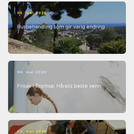
05. mai 2026
Rusbehandling som gir varig endring
04. mai 2026
Frisør i Tromsø: Hårets beste venn
02. mai 2026