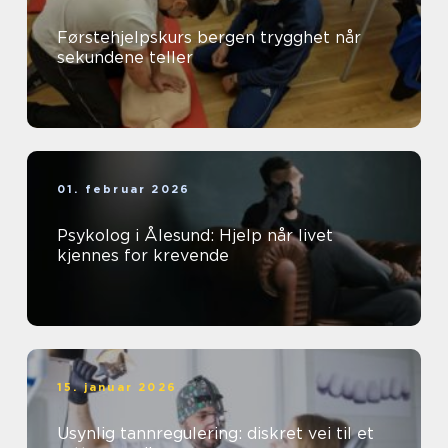
Førstehjelpskurs bergen trygghet når
sekundene teller
01. februar 2026
Psykolog i Ålesund: Hjelp når livet
kjennes for krevende
15. januar 2026
Usynlig tannregulering: diskret vei til et