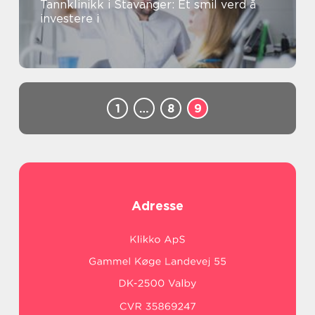
Tannklinikk i Stavanger: Et smil verd å
investere i
1
…
8
9
Adresse