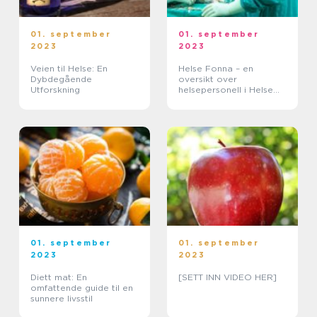
01. september
01. september
2023
2023
Veien til Helse: En
Helse Fonna – en
Dybdegående
oversikt over
Utforskning
helsepersonell i Helse
Fonna
01. september
01. september
2023
2023
Diett mat: En
[SETT INN VIDEO HER]
omfattende guide til en
sunnere livsstil