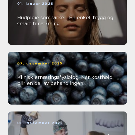
01. januar 2026
Hudpleie som virker: En enkel, trygg og
smart tilnærming
07. desember 2025
Klinisk ernæringsfysiolog: Når kosthold
blir en del av behandlingen
06. desember 2025