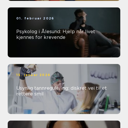
01. februar 2026
Psykolog i Ålesund: Hjelp når livet
kjennes for krevende
15. januar 2026
Usynlig tannregulering: diskret vei til et
rettere smil