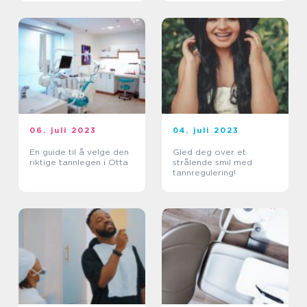
06. juli 2023
04. juli 2023
En guide til å velge den
Gled deg over et
riktige tannlegen i Otta
strålende smil med
tannregulering!