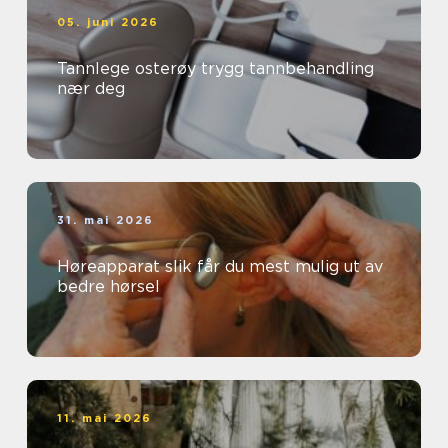
05. juni 2026
Tannlege osterøy trygg tannbehandling
nær deg
31. mai 2026
Høreapparat slik får du mest mulig ut av
bedre hørsel
11. mai 2026