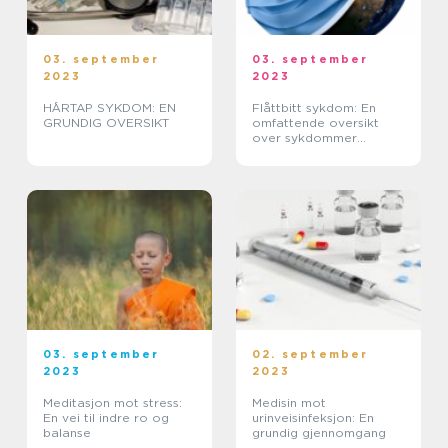
03. september
03. september
2023
2023
HÅRTAP SYKDOM: EN
Flåttbitt sykdom: En
GRUNDIG OVERSIKT
omfattende oversikt
over sykdommer
forbundet med flåttbitt
03. september
02. september
2023
2023
Meditasjon mot stress:
Medisin mot
En vei til indre ro og
urinveisinfeksjon: En
balanse
grundig gjennomgang