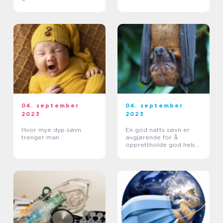
04. september
04. september
2023
2023
Hvor mye dyp søvn
En god natts søvn er
trenger man
avgjørende for å
opprettholde god helse
og trivsel i hverdagen