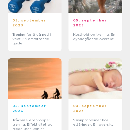
05. september
05. september
2023
2023
Trening for å gå ned i
Kosthold og trening: En
vekt: En omfattende
dybdegående oversikt
guide
05. september
04. september
2023
2023
Trådløse ørepropper
Søvnproblemer hos
trening: Effektivitet og
ettåringer: En oversikt
glede uten kabler