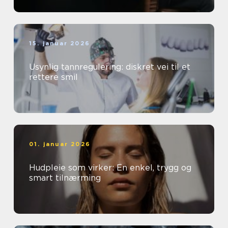
15. januar 2026
Usynlig tannregulering: diskret vei til et
rettere smil
01. januar 2026
Hudpleie som virker: En enkel, trygg og
smart tilnærming