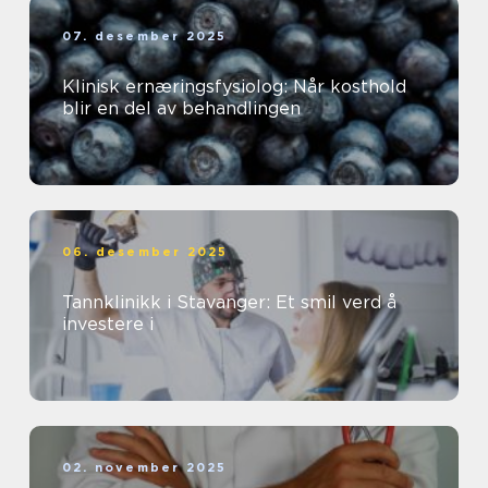
07. desember 2025
Klinisk ernæringsfysiolog: Når kosthold
blir en del av behandlingen
06. desember 2025
Tannklinikk i Stavanger: Et smil verd å
investere i
02. november 2025