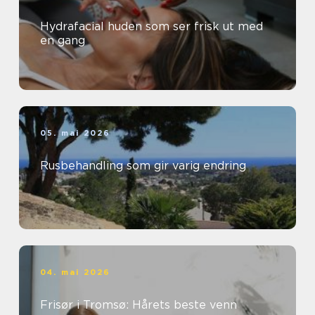
Hydrafacial huden som ser frisk ut med
en gang
05. mai 2026
Rusbehandling som gir varig endring
04. mai 2026
Frisør i Tromsø: Hårets beste venn