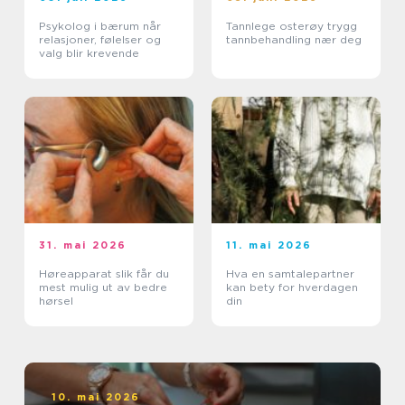
Psykolog i bærum når
Tannlege osterøy trygg
relasjoner, følelser og
tannbehandling nær deg
valg blir krevende
31. mai 2026
11. mai 2026
Høreapparat slik får du
Hva en samtalepartner
mest mulig ut av bedre
kan bety for hverdagen
hørsel
din
10. mai 2026