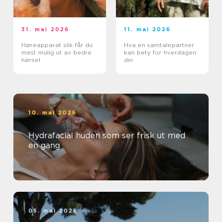
31. mai 2026
11. mai 2026
Høreapparat slik får du
Hva en samtalepartner
mest mulig ut av bedre
kan bety for hverdagen
hørsel
din
10. mai 2026
Hydrafacial huden som ser frisk ut med
en gang
05. mai 2026