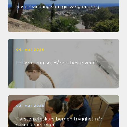
Rusbehandling som gir varig endring
04. mai 2026
Frisør i Tromsø: Hårets beste venn
02. mai 2026
Førstehjelpskurs bergen trygghet når
sekundene teller