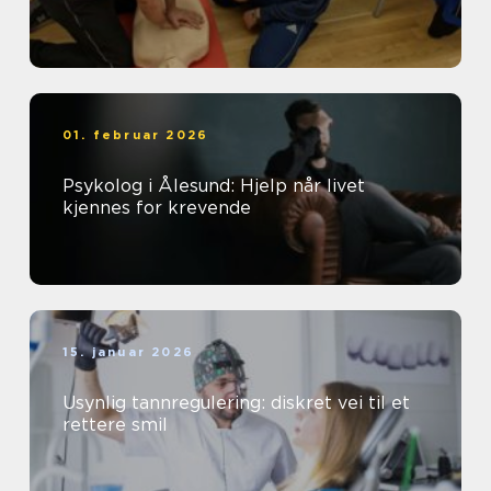
01. februar 2026
Psykolog i Ålesund: Hjelp når livet
kjennes for krevende
15. januar 2026
Usynlig tannregulering: diskret vei til et
rettere smil