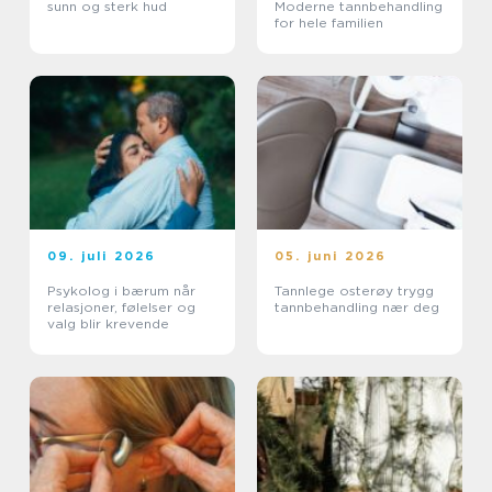
sunn og sterk hud
Moderne tannbehandling
for hele familien
09. juli 2026
05. juni 2026
Psykolog i bærum når
Tannlege osterøy trygg
relasjoner, følelser og
tannbehandling nær deg
valg blir krevende