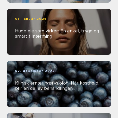
01. januar 2026
Hudpleie som virker: En enkel, trygg og
smart tilnærming
07. desember 2025
Klinisk ernæringsfysiolog: Når kosthold
blir en del av behandlingen