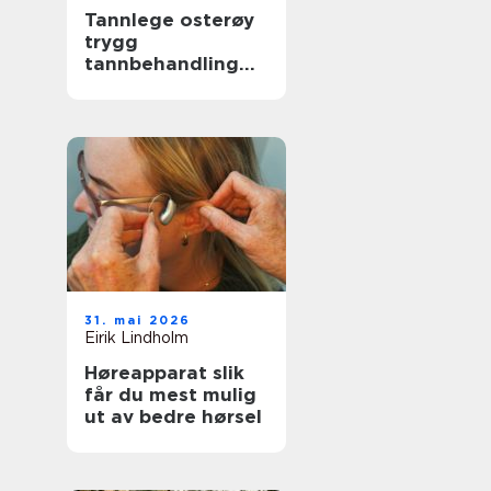
Tannlege osterøy
trygg
tannbehandling
nær deg
31. mai 2026
Eirik Lindholm
Høreapparat slik
får du mest mulig
ut av bedre hørsel