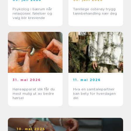
Psykolog i bærum når
Tannlege osterøy trygg
relasjoner, følelser og
tannbehandling nær deg
valg blir krevende
31. mai 2026
11. mai 2026
Høreapparat slik får du
Hva en samtalepartner
mest mulig ut av bedre
kan bety for hverdagen
hørsel
din
10. mai 2026