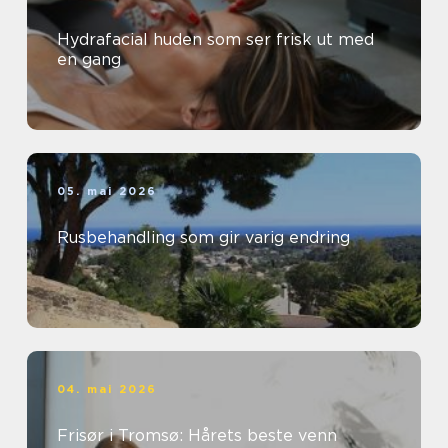
Hydrafacial huden som ser frisk ut med
en gang
05. mai 2026
Rusbehandling som gir varig endring
04. mai 2026
Frisør i Tromsø: Hårets beste venn