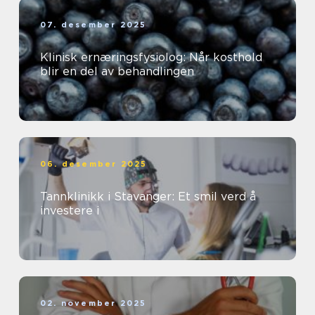
07. desember 2025
Klinisk ernæringsfysiolog: Når kosthold
blir en del av behandlingen
06. desember 2025
Tannklinikk i Stavanger: Et smil verd å
investere i
02. november 2025