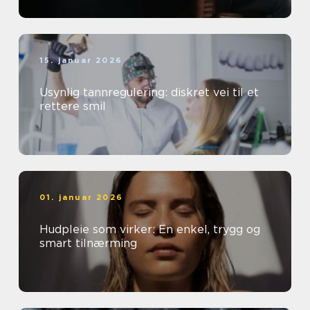
15. januar 2026
Usynlig tannregulering: diskret vei til et
rettere smil
01. januar 2026
Hudpleie som virker: En enkel, trygg og
smart tilnærming