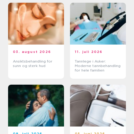
03. august 2026
11. juli 2026
Ansiktsbehandling for
Tannlege i Asker:
sunn og sterk hud
Moderne tannbehandling
for hele familien
09. juli 2026
05. juni 2026