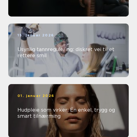
15. januar 2026
Usynlig tannregulering: diskret vei til et
rettere smil
01. januar 2026
Hudpleie som virker: En enkel, trygg og
smart tilnærming