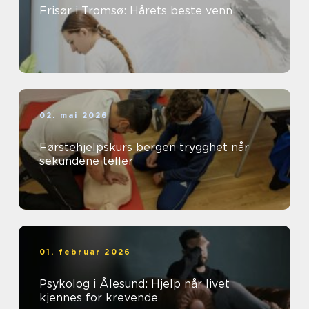
Frisør i Tromsø: Hårets beste venn
02. mai 2026
Førstehjelpskurs bergen trygghet når
sekundene teller
01. februar 2026
Psykolog i Ålesund: Hjelp når livet
kjennes for krevende