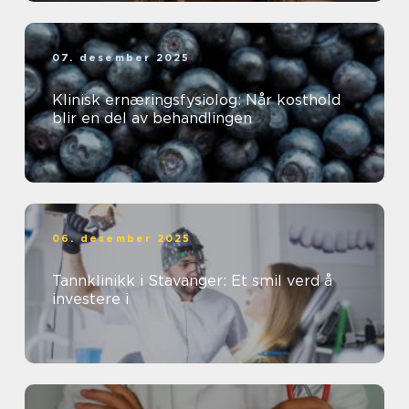
07. desember 2025
Klinisk ernæringsfysiolog: Når kosthold
blir en del av behandlingen
06. desember 2025
Tannklinikk i Stavanger: Et smil verd å
investere i