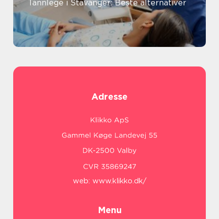
Tannlege i Stavanger: Beste alternativer
Adresse
web:
www.klikko.dk/
Menu