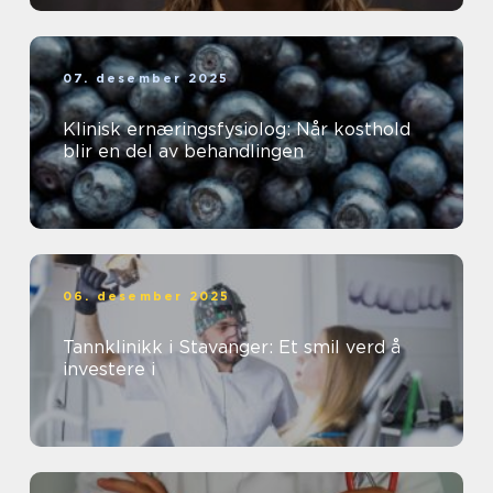
07. desember 2025
Klinisk ernæringsfysiolog: Når kosthold
blir en del av behandlingen
06. desember 2025
Tannklinikk i Stavanger: Et smil verd å
investere i