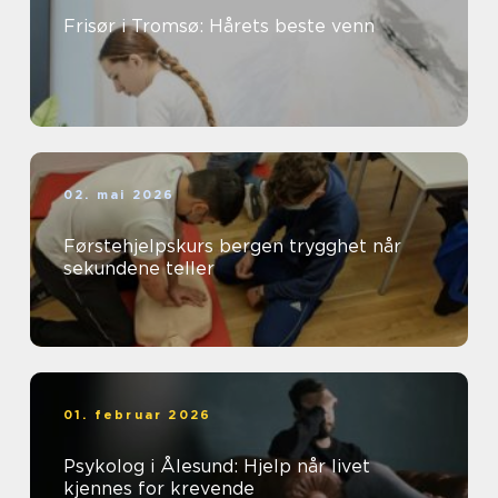
Frisør i Tromsø: Hårets beste venn
02. mai 2026
Førstehjelpskurs bergen trygghet når
sekundene teller
01. februar 2026
Psykolog i Ålesund: Hjelp når livet
kjennes for krevende