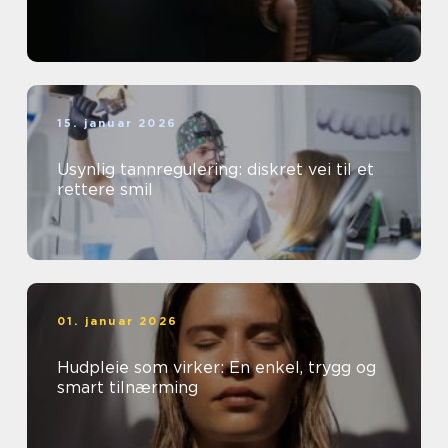
15. januar 2026
Usynlig tannregulering: diskret vei til et
rettere smil
01. januar 2026
Hudpleie som virker: En enkel, trygg og
smart tilnærming