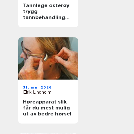
Tannlege osterøy
trygg
tannbehandling
nær deg
31. mai 2026
Eirik Lindholm
Høreapparat slik
får du mest mulig
ut av bedre hørsel