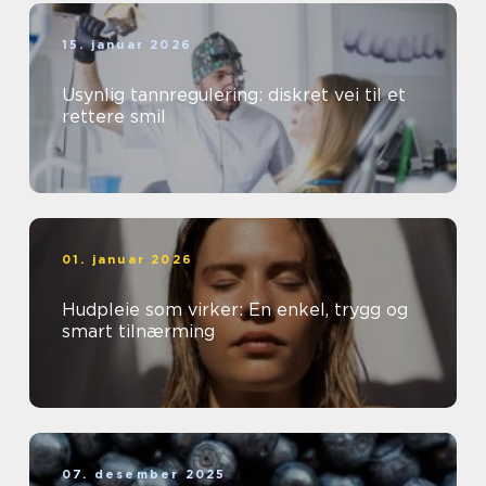
15. januar 2026
Usynlig tannregulering: diskret vei til et
rettere smil
01. januar 2026
Hudpleie som virker: En enkel, trygg og
smart tilnærming
07. desember 2025