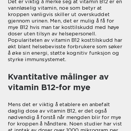
Det er viktig å merke seg at vitamin B12 er en
vannløselig vitamin, noe som betyr at
kroppen vanligvis skiller ut overskuddet
gjennom urinen. Men, det er mulig å få for
mye B12 hvis man tar kosttilskudd med høye
doser uten tilsyn av helsepersonell.
Populariteten av vitamin B12 kosttilskudd har
økt blant helsebevisste forbrukere som søker
å øke sin energi, støtte kognitiv funksjon og
styrke immunsystemet.
Kvantitative målinger av
vitamin B12-for mye
Mens det er viktig å etablere en anbefalt
daglig dose av vitamin B12, er det også
nødvendig å forstå når mengden blir for mye
for kroppen å håndtere. Noen studier har vist
at inntak av doser over 1000 mikrogram per