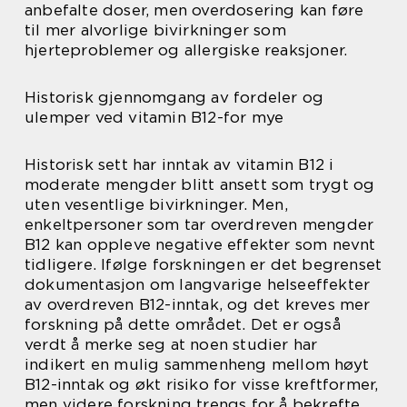
anbefalte doser, men overdosering kan føre
til mer alvorlige bivirkninger som
hjerteproblemer og allergiske reaksjoner.
Historisk gjennomgang av fordeler og
ulemper ved vitamin B12-for mye
Historisk sett har inntak av vitamin B12 i
moderate mengder blitt ansett som trygt og
uten vesentlige bivirkninger. Men,
enkeltpersoner som tar overdreven mengder
B12 kan oppleve negative effekter som nevnt
tidligere. Ifølge forskningen er det begrenset
dokumentasjon om langvarige helseeffekter
av overdreven B12-inntak, og det kreves mer
forskning på dette området. Det er også
verdt å merke seg at noen studier har
indikert en mulig sammenheng mellom høyt
B12-inntak og økt risiko for visse kreftformer,
men videre forskning trengs for å bekrefte