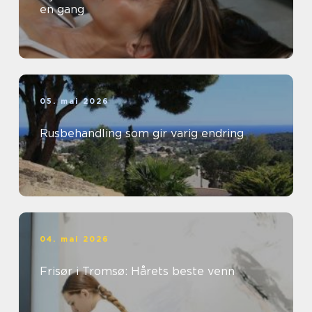
en gang
05. mai 2026
Rusbehandling som gir varig endring
04. mai 2026
Frisør i Tromsø: Hårets beste venn