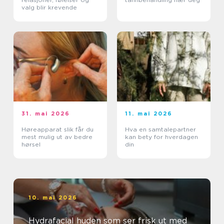
valg blir krevende
31. mai 2026
11. mai 2026
Høreapparat slik får du
Hva en samtalepartner
mest mulig ut av bedre
kan bety for hverdagen
hørsel
din
10. mai 2026
Hydrafacial huden som ser frisk ut med