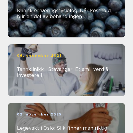
Klinisk ernæringsfysiolog: Når kosthold
blir en del av behandlingen
06. desember 2025
Tannklinikk i Stavanger: Et smil verd å
investere i
02. november 2025
Legevakt i Oslo: Slik finner man riktig