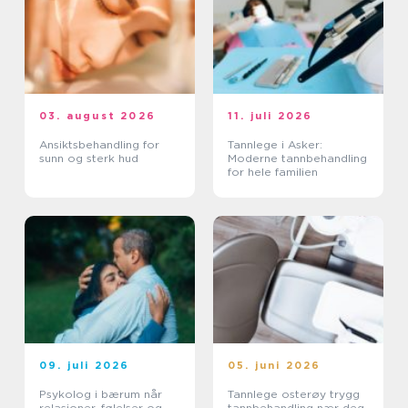
03. august 2026
11. juli 2026
Ansiktsbehandling for
Tannlege i Asker:
sunn og sterk hud
Moderne tannbehandling
for hele familien
09. juli 2026
05. juni 2026
Psykolog i bærum når
Tannlege osterøy trygg
relasjoner, følelser og
tannbehandling nær deg