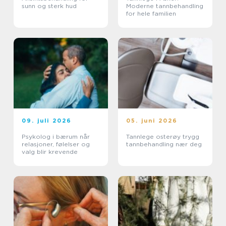
sunn og sterk hud
Moderne tannbehandling
for hele familien
09. juli 2026
05. juni 2026
Psykolog i bærum når
Tannlege osterøy trygg
relasjoner, følelser og
tannbehandling nær deg
valg blir krevende