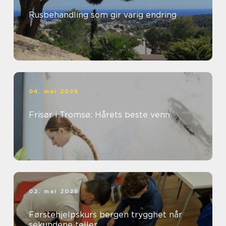
Rusbehandling som gir varig endring
04. mai 2026
Frisør i Tromsø: Hårets beste venn
02. mai 2026
Førstehjelpskurs bergen trygghet når
sekundene teller