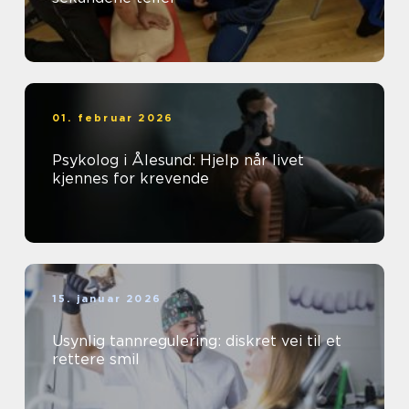
01. februar 2026
Psykolog i Ålesund: Hjelp når livet
kjennes for krevende
15. januar 2026
Usynlig tannregulering: diskret vei til et
rettere smil