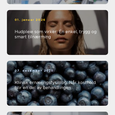
01. januar 2026
Hudpleie som virker: En enkel, trygg og
smart tilnærming
07. desember 2025
Klinisk ernæringsfysiolog: Når kosthold
blir en del av behandlingen