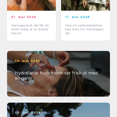
31. mai 2026
11. mai 2026
Høreapparat slik får du
Hva en samtalepartner
mest mulig ut av bedre
kan bety for hverdagen
hørsel
din
10. mai 2026
Hydrafacial huden som ser frisk ut med
en gang
05. mai 2026