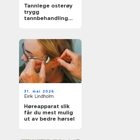
Tannlege osterøy
trygg
tannbehandling
nær deg
31. mai 2026
Eirik Lindholm
Høreapparat slik
får du mest mulig
ut av bedre hørsel