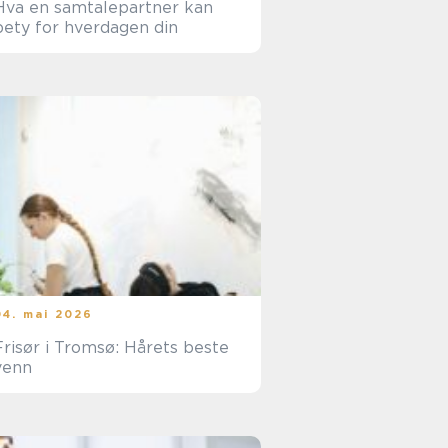
Hva en samtalepartner kan
bety for hverdagen din
04. mai 2026
Frisør i Tromsø: Hårets beste
venn