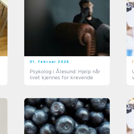
01. februar 2026
Psykolog i Ålesund: Hjelp når
livet kjennes for krevende