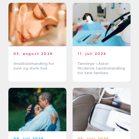
03. august 2026
11. juli 2026
Ansiktsbehandling for
Tannlege i Asker:
sunn og sterk hud
Moderne tannbehandling
for hele familien
09. juli 2026
05. juni 2026