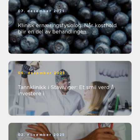
07. desember 2025
Klinisk ernæringsfysiolog: Når kosthold
blir en del av behandlingen
06. desember 2025
Tannklinikk i Stavanger: Et smil verd å
investere i
02. november 2025