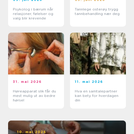
Psykolog i bærum når
Tannlege osterøy trygg
relasjoner, følelser og
tannbehandling nær deg
valg blir krevende
31. mai 2026
11. mai 2026
Høreapparat slik får du
Hva en samtalepartner
mest mulig ut av bedre
kan bety for hverdagen
hørsel
din
10. mai 2026