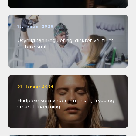
15. januar 2026
Usynlig tannregulering: diskret vei til et
rettere smil
01. januar 2026
Hudpleie som virker: En enkel, trygg og
smart tilnærming