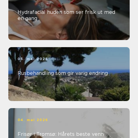
Hydrafacial huden som ser frisk ut med
en gang
05. mai 2026
Rusbehandling som gir varig endring
04. mai 2026
Frisør i Tromsø: Hårets beste venn