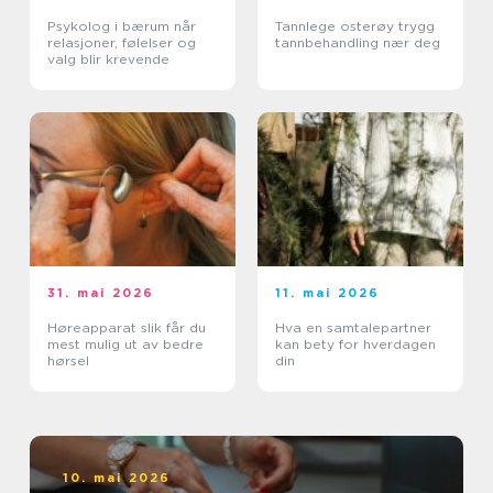
Psykolog i bærum når
Tannlege osterøy trygg
relasjoner, følelser og
tannbehandling nær deg
valg blir krevende
31. mai 2026
11. mai 2026
Høreapparat slik får du
Hva en samtalepartner
mest mulig ut av bedre
kan bety for hverdagen
hørsel
din
10. mai 2026