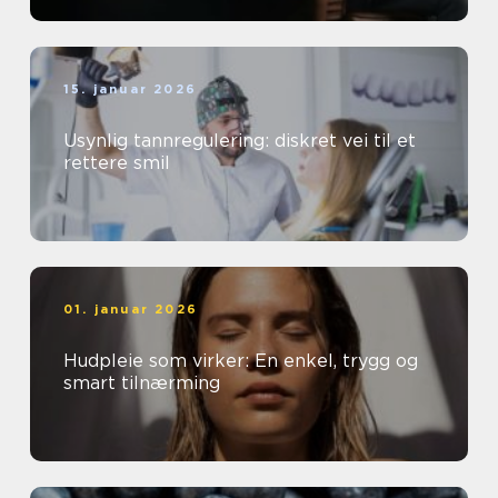
15. januar 2026
Usynlig tannregulering: diskret vei til et
rettere smil
01. januar 2026
Hudpleie som virker: En enkel, trygg og
smart tilnærming