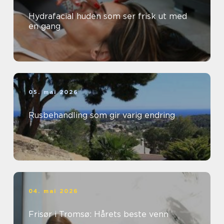
Hydrafacial huden som ser frisk ut med
en gang
05. mai 2026
Rusbehandling som gir varig endring
04. mai 2026
Frisør i Tromsø: Hårets beste venn