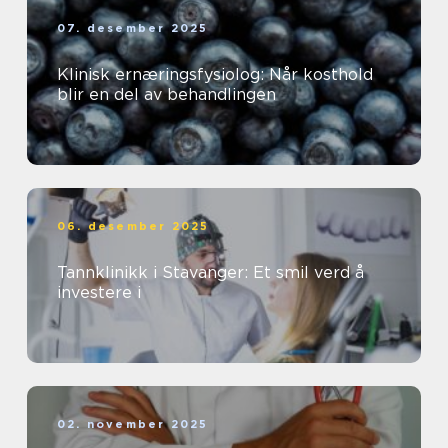
07. desember 2025
Klinisk ernæringsfysiolog: Når kosthold
blir en del av behandlingen
06. desember 2025
Tannklinikk i Stavanger: Et smil verd å
investere i
02. november 2025