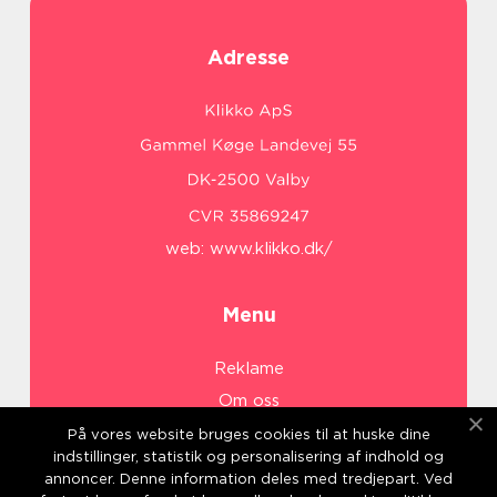
Adresse
web:
www.klikko.dk/
Menu
Reklame
Om oss
Cookies
På vores website bruges cookies til at huske dine
indstillinger, statistik og personalisering af indhold og
Kontakt Oss
annoncer. Denne information deles med tredjepart. Ved
Sitemap