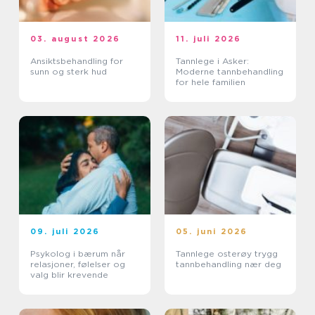
03. august 2026
11. juli 2026
Ansiktsbehandling for
Tannlege i Asker:
sunn og sterk hud
Moderne tannbehandling
for hele familien
09. juli 2026
05. juni 2026
Psykolog i bærum når
Tannlege osterøy trygg
relasjoner, følelser og
tannbehandling nær deg
valg blir krevende