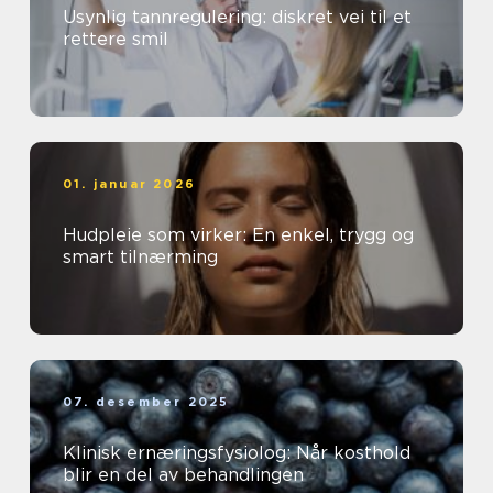
Usynlig tannregulering: diskret vei til et
rettere smil
01. januar 2026
Hudpleie som virker: En enkel, trygg og
smart tilnærming
07. desember 2025
Klinisk ernæringsfysiolog: Når kosthold
blir en del av behandlingen