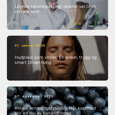
Usynlig tannregulering: diskret vei til et
rettere smil
01. januar 2026
Hudpleie som virker: En enkel, trygg og
smart tilnærming
07. desember 2025
Klinisk ernæringsfysiolog: Når kosthold
blir en del av behandlingen