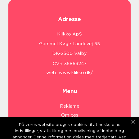
Adresse
web:
www.klikko.dk/
Menu
Reklame
Om oss
Cookies
På vores website bruges cookies til at huske dine
indstillinger, statistik og personalisering af indhold og
Kontakt Oss
annoncer. Denne information deles med tredjepart. Ved