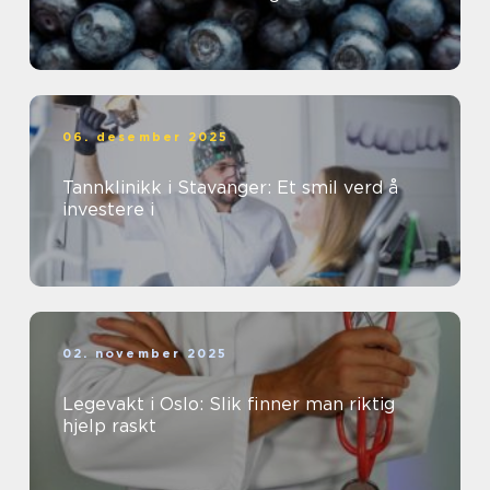
06. desember 2025
Tannklinikk i Stavanger: Et smil verd å
investere i
02. november 2025
Legevakt i Oslo: Slik finner man riktig
hjelp raskt