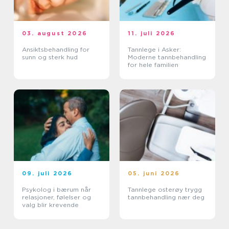
03. august 2026
11. juli 2026
Ansiktsbehandling for
Tannlege i Asker:
sunn og sterk hud
Moderne tannbehandling
for hele familien
09. juli 2026
05. juni 2026
Psykolog i bærum når
Tannlege osterøy trygg
relasjoner, følelser og
tannbehandling nær deg
valg blir krevende