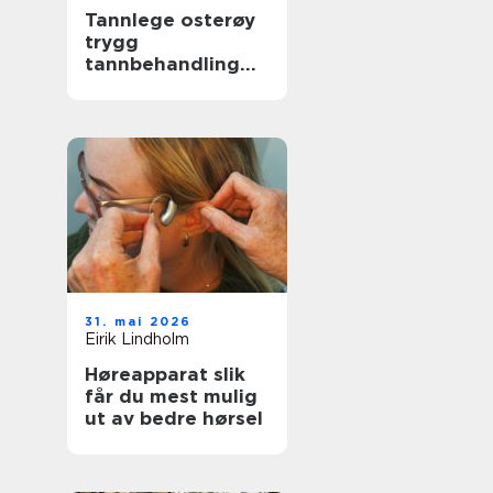
Tannlege osterøy
trygg
tannbehandling
nær deg
31. mai 2026
Eirik Lindholm
Høreapparat slik
får du mest mulig
ut av bedre hørsel