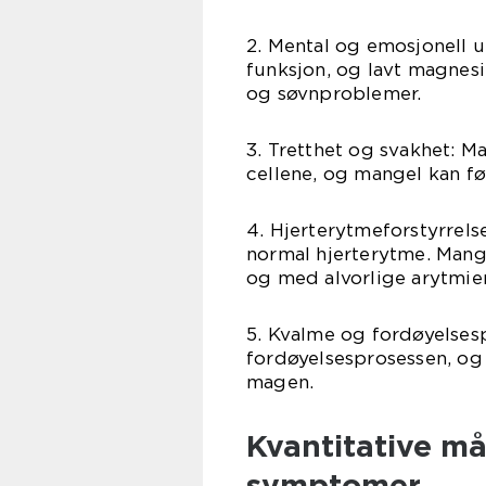
2. Mental og emosjonell u
funksjon, og lavt magnesiu
og søvnproblemer.
3. Tretthet og svakhet: M
cellene, og mangel kan før
4. Hjerterytmeforstyrrels
normal hjerterytme. Mangel
og med alvorlige arytmier
5. Kvalme og fordøyelses
fordøyelsesprosessen, og
magen.
Kvantitative m
symptomer