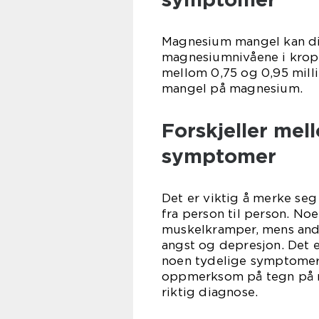
Magnesium mangel kan di
magnesiumnivåene i kropp
mellom 0,75 og 0,95 milli
mangel på magnesium.
Forskjeller me
symptomer
Det er viktig å merke se
fra person til person. No
muskelkramper, mens an
angst og depresjon. Det 
noen tydelige symptomer i
oppmerksom på tegn på m
riktig diagnose.