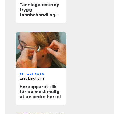
Tannlege osterøy
trygg
tannbehandling
nær deg
31. mai 2026
Eirik Lindholm
Høreapparat slik
får du mest mulig
ut av bedre hørsel