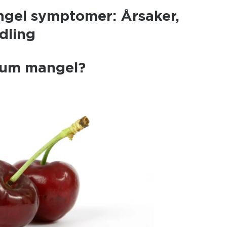
gel symptomer: Årsaker,
dling
ium mangel?