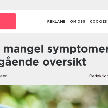
REKLAME
OM OSS
COOKIES
gående oversikt
nsen
Redaktio