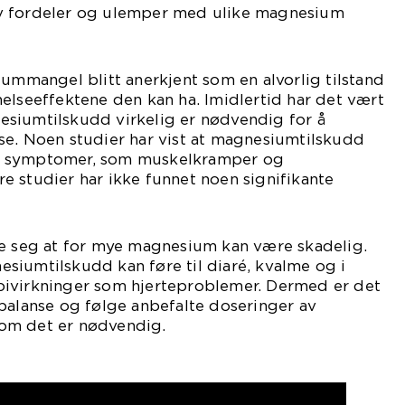
v fordeler og ulemper med ulike magnesium
iummangel blitt anerkjent som en alvorlig tilstand
elseeffektene den kan ha. Imidlertid har det vært
siumtilskudd virkelig er nødvendig for å
se. Noen studier har vist at magnesiumtilskudd
isse symptomer, som muskelkramper og
 studier har ikke funnet noen signifikante
ke seg at for mye magnesium kan være skadelig.
siumtilskudd kan føre til diaré, kvalme og i
ge bivirkninger som hjerteproblemer. Dermed er det
balanse og følge anbefalte doseringer av
om det er nødvendig.