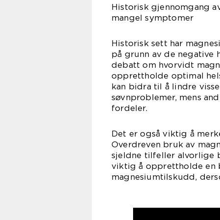
Historisk gjennomgang a
mangel symptomer
Historisk sett har magnes
på grunn av de negative h
debatt om hvorvidt magne
opprettholde optimal hel
kan bidra til å lindre v
søvnproblemer, mens andre
fordeler.
Det er også viktig å mer
Overdreven bruk av magne
sjeldne tilfeller alvorli
viktig å opprettholde en 
magnesiumtilskudd, ders