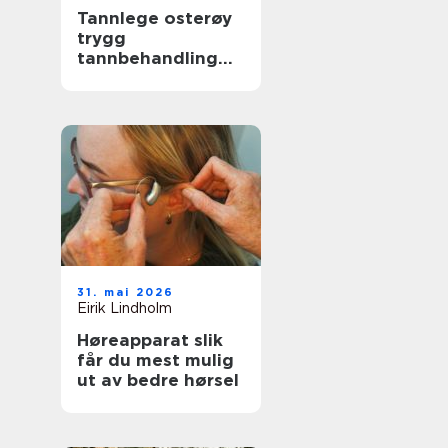
Tannlege osterøy
trygg
tannbehandling
nær deg
31. mai 2026
Eirik Lindholm
Høreapparat slik
får du mest mulig
ut av bedre hørsel