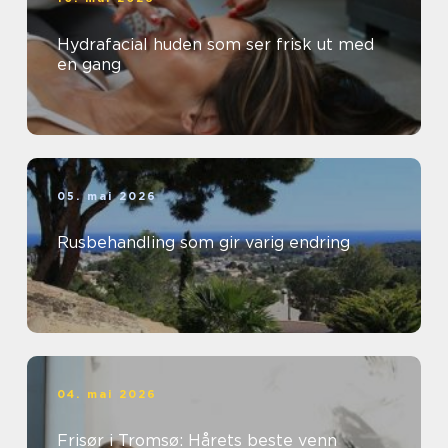
Hydrafacial huden som ser frisk ut med
en gang
05. mai 2026
Rusbehandling som gir varig endring
04. mai 2026
Frisør i Tromsø: Hårets beste venn