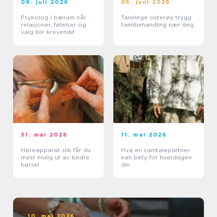
09. juli 2026
05. juni 2026
Psykolog i bærum når
Tannlege osterøy trygg
relasjoner, følelser og
tannbehandling nær deg
valg blir krevende
31. mai 2026
11. mai 2026
Høreapparat slik får du
Hva en samtalepartner
mest mulig ut av bedre
kan bety for hverdagen
hørsel
din
10. mai 2026