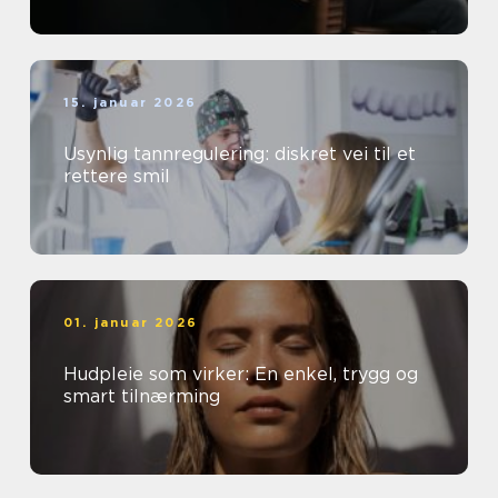
15. januar 2026
Usynlig tannregulering: diskret vei til et
rettere smil
01. januar 2026
Hudpleie som virker: En enkel, trygg og
smart tilnærming