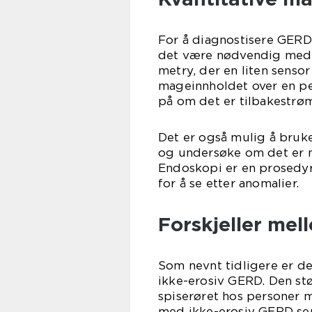
For å diagnostisere GERD 
det være nødvendig med k
metry, der en liten sensor
mageinnholdet over en per
på om det er tilbakestrøm
Det er også mulig å bruk
og undersøke om det er 
Endoskopi er en prosedyre
for å se etter anomalier.
Forskjeller mel
Som nevnt tidligere er de
ikke-erosiv GERD. Den stø
spiserøret hos personer m
med ikke-erosiv GERD ser 