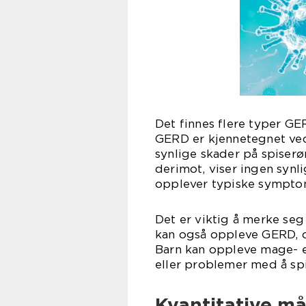
Det finnes flere typer GE
GERD er kjennetegnet ve
synlige skader på spiserør
derimot, viser ingen synl
opplever typiske sympto
Det er viktig å merke seg
kan også oppleve GERD, o
Barn kan oppleve mage- el
eller problemer med å spi
Kvantitative m