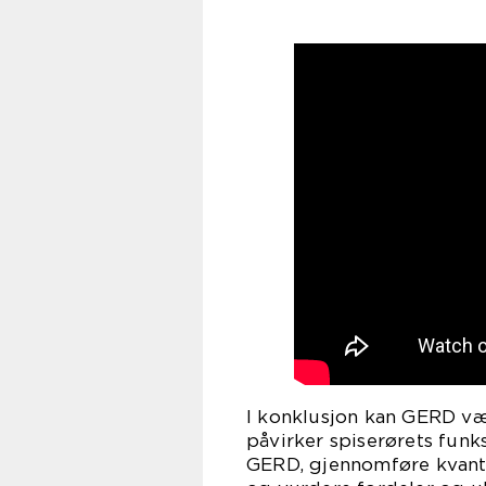
I konklusjon kan GERD vær
påvirker spiserørets funks
GERD, gjennomføre kvanti