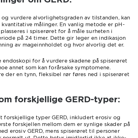
og vurdere alvorlighetsgraden av tilstanden, kan
vantitative målinger. En vanlig metode er pH-
 plasseres i spiserøret for å måle surheten i
iode på 24 timer. Dette gir leger en indikasjon
ning av mageinnholdet og hvor alvorlig det er.
e endoskopi for å vurdere skadene på spiserøret
noe annet som kan forårsake symptomene.
 der en tynn, fleksibel rør føres ned i spiserøret
lom forskjellige GERD-typer:
t forskjellige typer GERD, inkludert erosiv og
rste forskjellen mellom dem er synlige skader på
ed erosiv GERD, mens spiserøret til personer
normalt ut. Dette betyr imidlertid ikke at ikke-