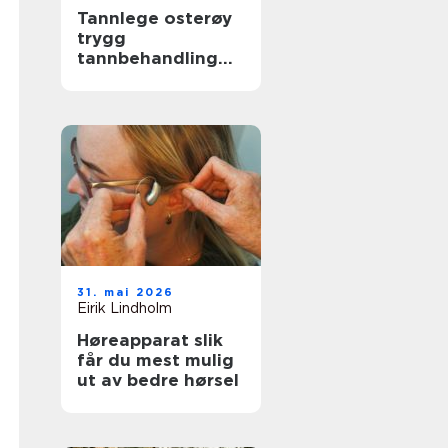
Tannlege osterøy
trygg
tannbehandling
nær deg
31. mai 2026
Eirik Lindholm
Høreapparat slik
får du mest mulig
ut av bedre hørsel