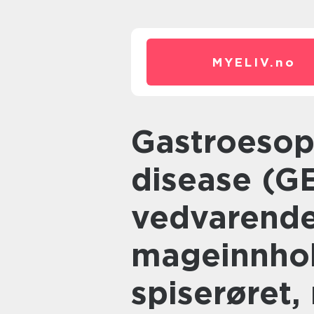
MYELIV.
no
Gastroesophageal reflux
disease (G
vedvarende 
mageinnhol
spiserøret