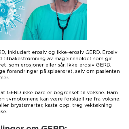
RD, inkludert erosiv og ikke-erosiv GERD. Erosiv
d tilbakestrømning av mageinnholdet som gir
et, som erosjoner eller sår. Ikke-erosiv GERD,
ige forandringer på spiserøret, selv om pasienten
mer.
 at GERD ikke bare er begrenset til voksne. Barn
g symptomene kan være forskjellige fra voksne.
ler brystsmerter, kaste opp, treg vektøkning
se.
ålinger om GERD: