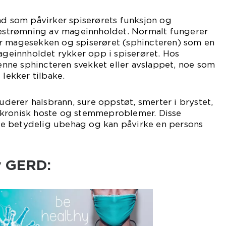
nd som påvirker spiserørets funksjon og
akestrømning av mageinnholdet. Normalt fungerer
r magesekken og spiserøret (sphincteren) som en
mageinnholdet rykker opp i spiserøret. Hos
ne sphincteren svekket eller avslappet, noe som
 lekker tilbake.
erer halsbrann, sure oppstøt, smerter i brystet,
 kronisk hoste og stemmeproblemer. Disse
e betydelig ubehag og kan påvirke en persons
v GERD: