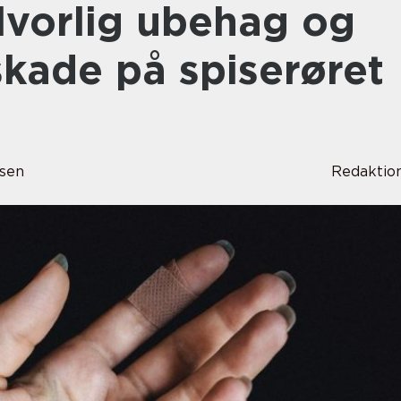
lvorlig ubehag og
skade på spiserøret
sen
Redaktio