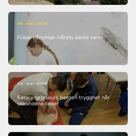
04. mai 2026
Frisør i Tromsø: Hårets beste venn
02. mai 2026
Førstehjelpskurs bergen trygghet når
sekundene teller