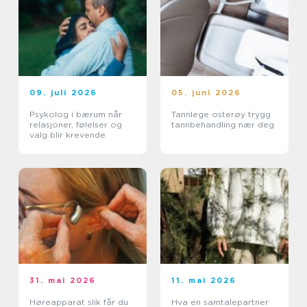
09. juli 2026
05. juni 2026
Psykolog i bærum når
Tannlege osterøy trygg
relasjoner, følelser og
tannbehandling nær deg
valg blir krevende
31. mai 2026
11. mai 2026
Høreapparat slik får du
Hva en samtalepartner