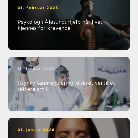
01. februar 2026
Psykolog i Ålesund: Hjelp når livet
kjennes for krevende
15. januar 2026
Usynlig tannregulering: diskret vei til et
rettere smil
01. januar 2026