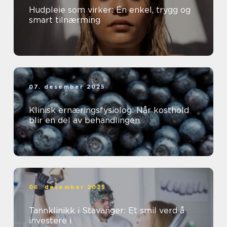
Hudpleie som virker: En enkel, trygg og
smart tilnærming
07. desember 2025
Klinisk ernæringsfysiolog: Når kosthold
blir en del av behandlingen
06. desember 2025
Tannklinikk i Stavanger: Et smil verd å
investere i