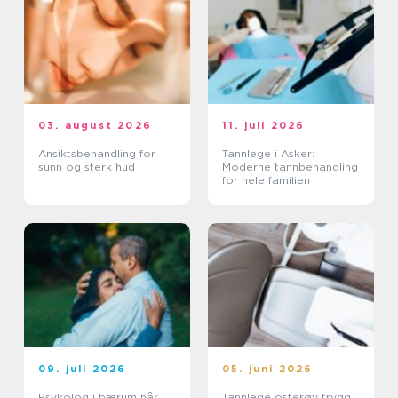
03. august 2026
11. juli 2026
Ansiktsbehandling for
Tannlege i Asker:
sunn og sterk hud
Moderne tannbehandling
for hele familien
09. juli 2026
05. juni 2026
Psykolog i bærum når
Tannlege osterøy trygg