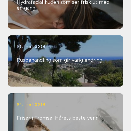
Hydrafacial huden som ser frisk ut med
en gang
05. mai 2026
Rusbehandling som gir varig endring
04. mai 2026
Frisør i Tromsø: Hårets beste venn