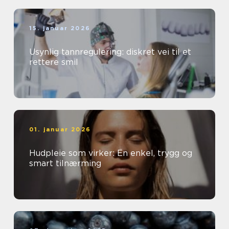
15. januar 2026
Usynlig tannregulering: diskret vei til et
rettere smil
01. januar 2026
Hudpleie som virker: En enkel, trygg og
smart tilnærming