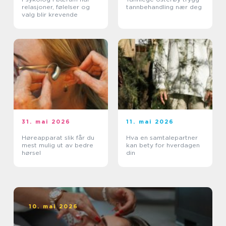
relasjoner, følelser og
tannbehandling nær deg
valg blir krevende
31. mai 2026
11. mai 2026
Høreapparat slik får du
Hva en samtalepartner
mest mulig ut av bedre
kan bety for hverdagen
hørsel
din
10. mai 2026