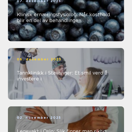
07. desember 2025
Klinisk ernæringsfysiolog: Når kosthold
blir en del av behandlingen
06. desember 2025
Tannklinikk i Stavanger: Et smil verd å
investere i
02. november 2025
Legevakt i Oslo: Slik finner man riktig