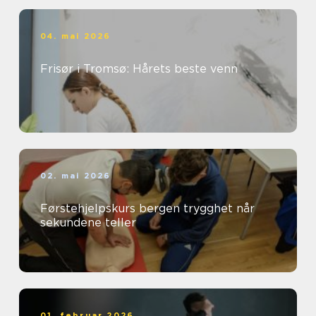
04. mai 2026
Frisør i Tromsø: Hårets beste venn
02. mai 2026
Førstehjelpskurs bergen trygghet når
sekundene teller
01. februar 2026