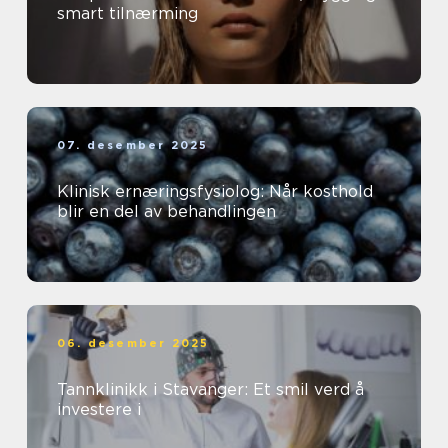
smart tilnærming
07. desember 2025
Klinisk ernæringsfysiolog: Når kosthold
blir en del av behandlingen
06. desember 2025
Tannklinikk i Stavanger: Et smil verd å
investere i