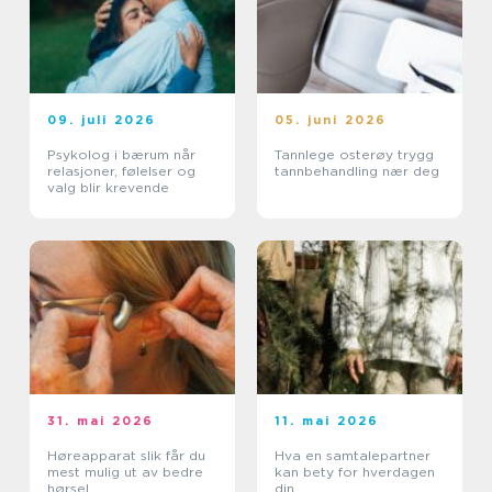
09. juli 2026
05. juni 2026
Psykolog i bærum når
Tannlege osterøy trygg
relasjoner, følelser og
tannbehandling nær deg
valg blir krevende
31. mai 2026
11. mai 2026
Høreapparat slik får du
Hva en samtalepartner
mest mulig ut av bedre
kan bety for hverdagen
hørsel
din