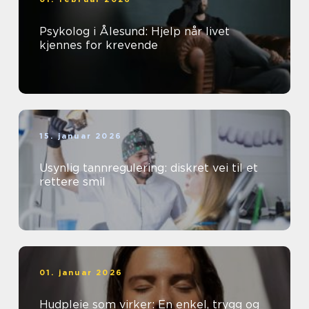
Psykolog i Ålesund: Hjelp når livet
kjennes for krevende
15. januar 2026
Usynlig tannregulering: diskret vei til et
rettere smil
01. januar 2026
Hudpleie som virker: En enkel, trygg og