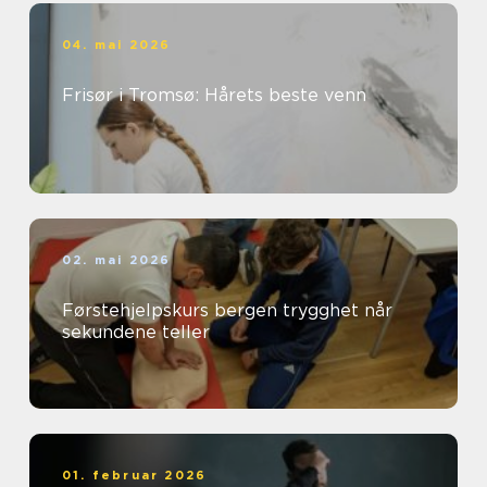
04. mai 2026
Frisør i Tromsø: Hårets beste venn
02. mai 2026
Førstehjelpskurs bergen trygghet når
sekundene teller
01. februar 2026