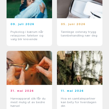
09. juli 2026
05. juni 2026
Psykolog i bærum når
Tannlege osterøy trygg
relasjoner, følelser og
tannbehandling nær deg
valg blir krevende
31. mai 2026
11. mai 2026
Høreapparat slik får du
Hva en samtalepartner
mest mulig ut av bedre
kan bety for hverdagen
hørsel
din