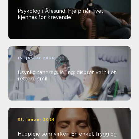
Psykolog i Ålesund: Hjelp når livet
kjennes for krevende
15. januar 2026
Usynlig tannregulering: diskret vei til et
rettere smil
01. januar 2026
Hudpleie som virker: En enkel, trygg og