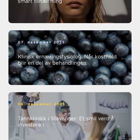
smart tilnærming
07. desember 2025
Klinisk ernæringsfysiolog: Når kosthold
blir en del av behandlingen
06. desember 2025
Tannklinikk i Stavanger: Et smil verd å
investere i