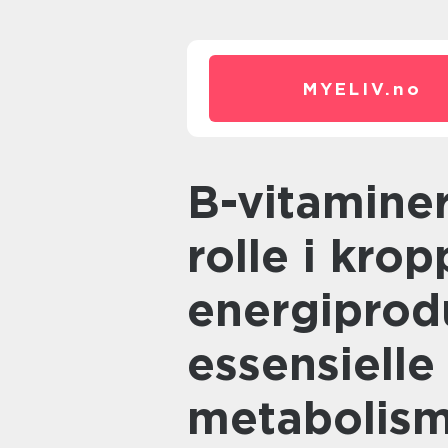
MYELIV.
no
B-vitaminer spiller en viktig
rolle i kro
energiprod
essensielle
metabolis