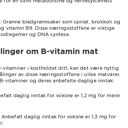
ge for en sunn metabolisme og nervesystemets
: Grønne bladgrønnsaker som spinat, brokkoli og
 og vitamin B9. Disse næringsstoffene er viktige
blodlegemer og DNA syntese.
ålinger om B-vitamin mat
B-vitaminer i kostholdet ditt, kan det være nyttig
målinger av disse næringsstoffene i ulike matvarer.
 B-vitaminer og deres anbefalte daglige inntak:
befalt daglig inntak for voksne er 1,2 mg for menn
: Anbefalt daglig inntak for voksne er 1,3 mg for
r.