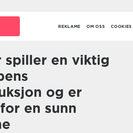
REKLAME
OM OSS
COOKIES
ppens
uksjon og er
 for en sunn
me