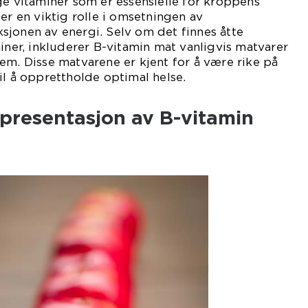
ge vitaminer som er essensielle for kroppens
er en viktig rolle i omsetningen av
sjonen av energi. Selv om det finnes åtte
miner, inkluderer B-vitamin mat vanligvis matvarer
em. Disse matvarene er kjent for å være rike på
il å opprettholde optimal helse.
presentasjon av B-vitamin