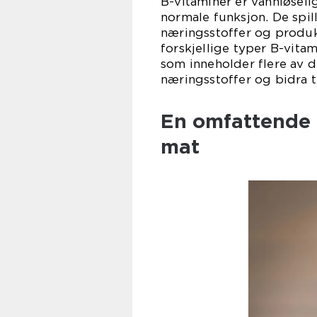
B-vitaminer er vannløseli
normale funksjon. De spill
næringsstoffer og produk
forskjellige typer B-vita
som inneholder flere av d
næringsstoffer og bidra t
En omfattende 
mat