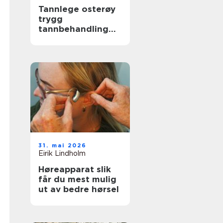
Tannlege osterøy
trygg
tannbehandling
nær deg
31. mai 2026
Eirik Lindholm
Høreapparat slik
får du mest mulig
ut av bedre hørsel