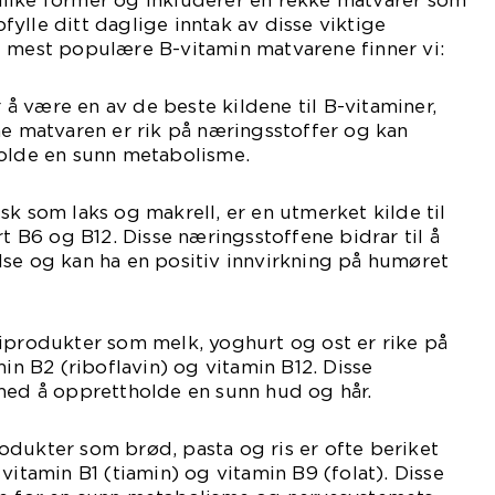
like former og inkluderer en rekke matvarer som
ylle ditt daglige inntak av disse viktige
e mest populære B-vitamin matvarene finner vi:
or å være en av de beste kildene til B-vitaminer,
ne matvaren er rik på næringsstoffer og kan
holde en sunn metabolisme.
 fisk som laks og makrell, er en utmerket kilde til
rt B6 og B12. Disse næringsstoffene bidrar til å
se og kan ha en positiv innvirkning på humøret
iprodukter som melk, yoghurt og ost er rike på
min B2 (riboflavin) og vitamin B12. Disse
 med å opprettholde en sunn hud og hår.
dukter som brød, pasta og ris er ofte beriket
vitamin B1 (tiamin) og vitamin B9 (folat). Disse