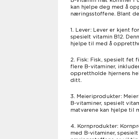
B-vitamin mat kommer i u
kan hjelpe deg med å oppf
næringsstoffene. Blant d
1. Lever: Lever er kjent f
spesielt vitamin B12. Den
hjelpe til med å opprett
2. Fisk: Fisk, spesielt fet
flere B-vitaminer, inklude
opprettholde hjernens hel
ditt.
3. Meieriprodukter: Meier
B-vitaminer, spesielt vita
matvarene kan hjelpe til
4. Kornprodukter: Kornpro
med B-vitaminer, spesielt 