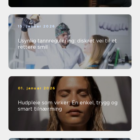
15. januar 2026
Usynlig tannregulering: diskret vei til et
rettere smil
01. januar 2026
Hudpleie som virker: En enkel, trygg og
smart tilnærming