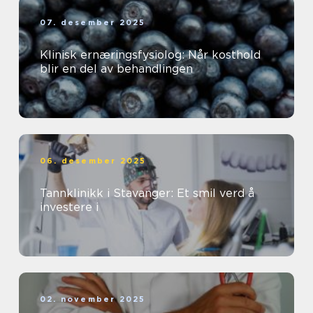
07. desember 2025
Klinisk ernæringsfysiolog: Når kosthold
blir en del av behandlingen
06. desember 2025
Tannklinikk i Stavanger: Et smil verd å
investere i
02. november 2025