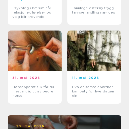
Psykolog i bærum når
Tannlege osterøy trygg
relasjoner, følelser og
tannbehandling nær deg
valg blir krevende
31. mai 2026
11. mai 2026
Høreapparat slik får du
Hva en samtalepartner
mest mulig ut av bedre
kan bety for hverdagen
hørsel
din
10. mai 2026