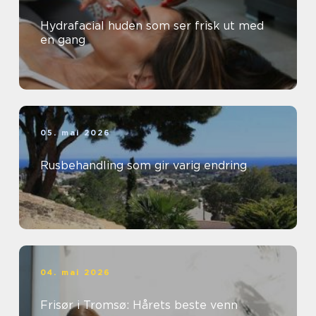
Hydrafacial huden som ser frisk ut med
en gang
05. mai 2026
Rusbehandling som gir varig endring
04. mai 2026
Frisør i Tromsø: Hårets beste venn