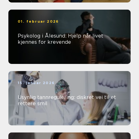
01. februar 2026
Psykolog i Ålesund: Hjelp når livet
kjennes for krevende
15. januar 2026
Usynlig tannregulering: diskret vei til et
rettere smil