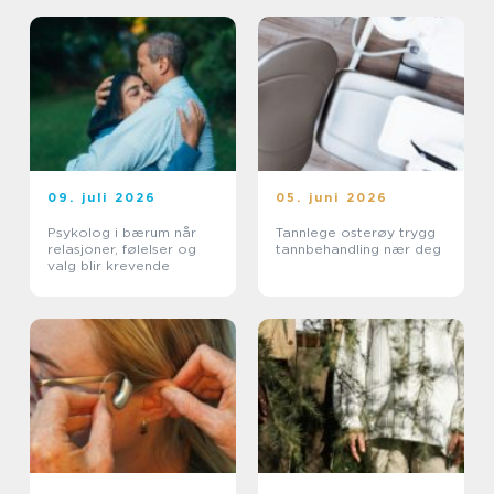
09. juli 2026
05. juni 2026
Psykolog i bærum når
Tannlege osterøy trygg
relasjoner, følelser og
tannbehandling nær deg
valg blir krevende