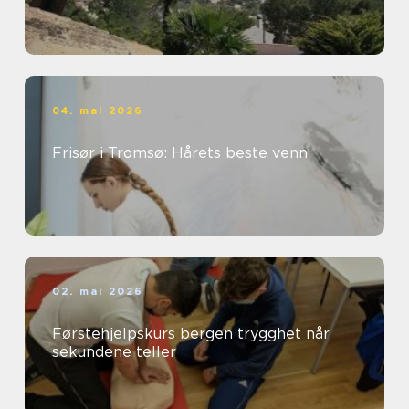
04. mai 2026
Frisør i Tromsø: Hårets beste venn
02. mai 2026
Førstehjelpskurs bergen trygghet når
sekundene teller