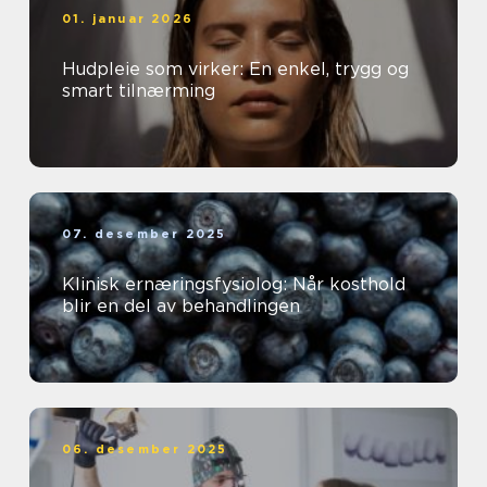
01. januar 2026
Hudpleie som virker: En enkel, trygg og
smart tilnærming
07. desember 2025
Klinisk ernæringsfysiolog: Når kosthold
blir en del av behandlingen
06. desember 2025