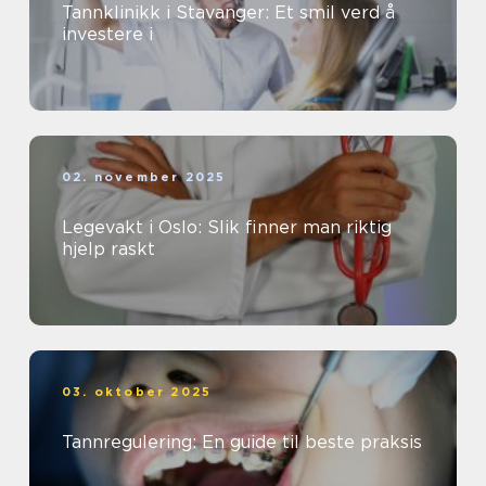
Tannklinikk i Stavanger: Et smil verd å
investere i
02. november 2025
Legevakt i Oslo: Slik finner man riktig
hjelp raskt
03. oktober 2025
Tannregulering: En guide til beste praksis