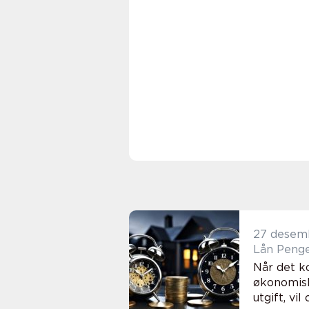
27 desem
Lån Penge
Når det ko
økonomisk
utgift, vil o