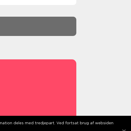
s
ormation deles med tredjepart. Ved fortsat brug af websiden