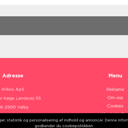
Adresse
Menu
Reklame
Om oss
Cookies
Kontakt Os
inger, statistik og personalisering af indhold og annoncer. Denne inf
Sitemap
:
www.klikko.dk/
godkender du cookiepolitikken.